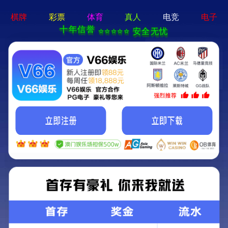
80体育app官网下载-APP免费下载
网站首页
关于我们
产品中心
新闻动态
全国服务热线：
网站公告：
0511-88520538